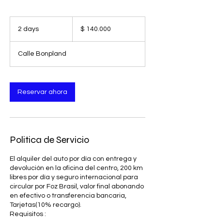
140.000
pesos
2 days
2
$ 140.000
argentinos
d
a
Calle Bonpland
y
s
Reservar ahora
Politica de Servicio
El alquiler del auto por día con entrega y
devolución en la oficina del centro, 200 km
libres por día y seguro internacional para
circular por Foz Brasil, valor final abonando
en efectivo o transferencia bancaria,
Tarjetas(10% recargo).
Requisitos :