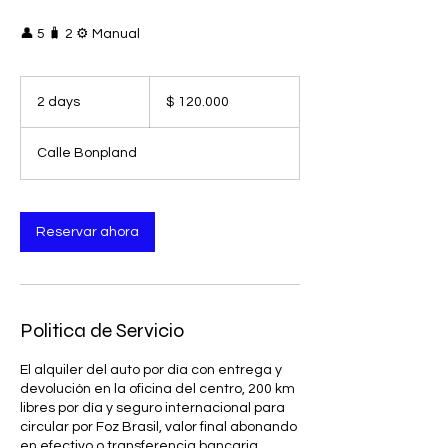
👤 5 🧳 2 ⚙️ Manual
120.000
pesos
2 days
2
$ 120.000
argentinos
d
a
Calle Bonpland
y
s
Reservar ahora
Politica de Servicio
El alquiler del auto por día con entrega y
devolución en la oficina del centro, 200 km
libres por día y seguro internacional para
circular por Foz Brasil, valor final abonando
en efectivo o transferencia bancaria,